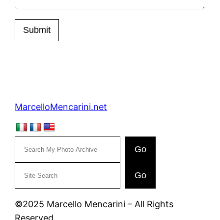
Submit
MarcelloMencarini.net
Go
C
Go
e
r
©2025 Marcello Mencarini – All Rights
c
Reserved