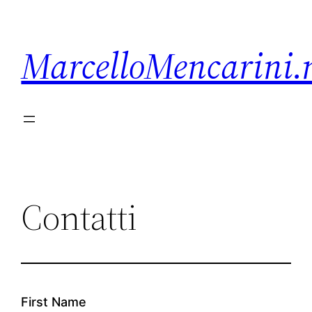
Vai
al
MarcelloMencarini.
contenuto
Contatti
First Name