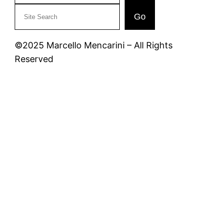
C
Go
e
r
©2025 Marcello Mencarini – All Rights
c
Reserved
a