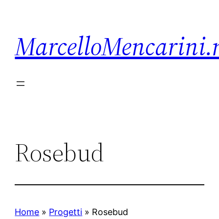
Vai
al
MarcelloMencarini.
contenuto
Rosebud
Home
»
Progetti
»
Rosebud