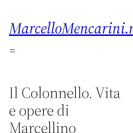
Vai
al
MarcelloMencarini.
contenuto
Il Colonnello. Vita
e opere di
Marcellino