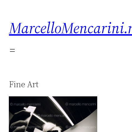
MarcelloMencarini.
Fine Art