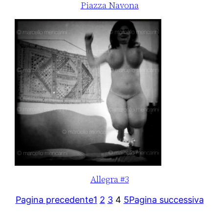
Piazza Navona
Allegra #3
Pagina precedente
1
2
3
4
5
Pagina successiva