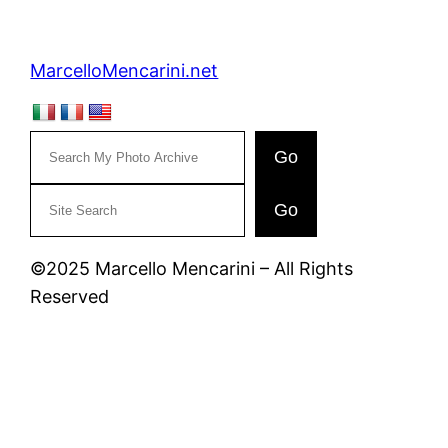
MarcelloMencarini.net
Go
C
Go
e
r
©2025 Marcello Mencarini – All Rights
c
Reserved
a