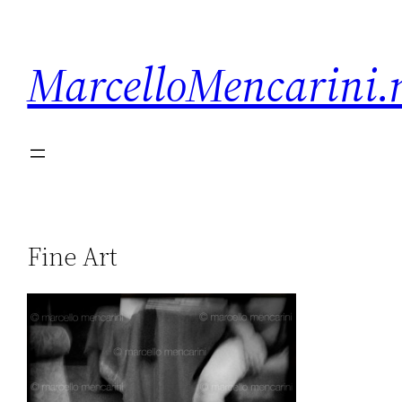
MarcelloMencarini.
Fine Art