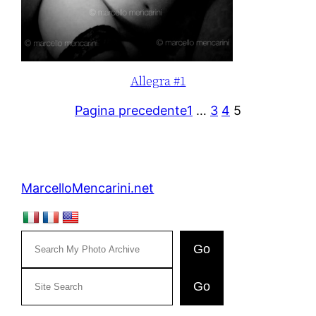
Allegra #1
Pagina precedente
1
…
3
4
5
MarcelloMencarini.net
Go
C
Go
e