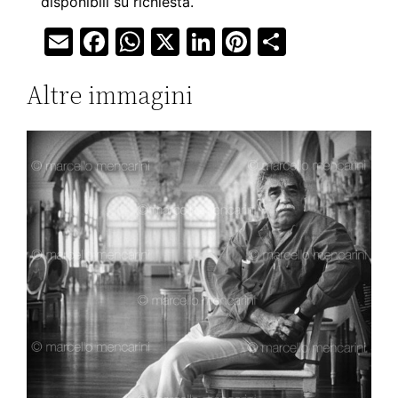
disponibili su richiesta.
Email
Facebook
WhatsApp
X
LinkedIn
Pinterest
Condivi
Altre immagini