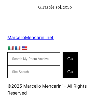
Girasole solitario
MarcelloMencarini.net
Go
C
Go
e
r
©2025 Marcello Mencarini – All Rights
c
Reserved
a