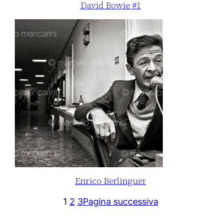
David Bowie #1
Enrico Berlinguer
1
2
3
Pagina successiva