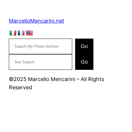
MarcelloMencarini.net
Go
C
Go
e
r
©2025 Marcello Mencarini – All Rights
c
Reserved
a