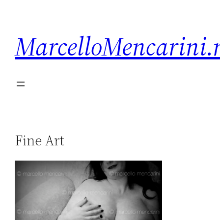
MarcelloMencarini.
Fine Art